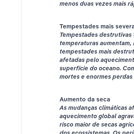
menos duas vezes mais ráp
o paulo:2024
Tempestades mais sever
Tempestades destrutivas t
madas?
temperaturas aumentam, m
tempestades mais destrut
enovável
afetadas pelo aquecimento
oferecer de vez enquando um alimento diferenciado ?
superfície do oceano. Co
mortes e enormes perdas
Aumento da seca
As mudanças climáticas af
aquecimento global agrava
risco maior de secas agrí
dos ecossistemas. Os per