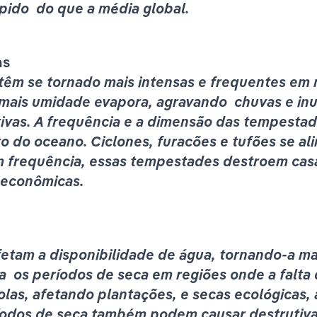
ido  do que a média global.
as
êm se tornado mais intensas e frequentes em m
ais umidade evapora, agravando  chuvas e in
ivas. A frequência e a dimensão das tempestad
 do oceano. Ciclones, furacões e tufões se al
m frequência, essas tempestades destroem cas
 econômicas.
etam a disponibilidade de água, tornando-a mai
  os períodos de seca em regiões onde a falta d
colas, afetando plantações, e secas ecológicas,
íodos de seca também podem causar destrutivas