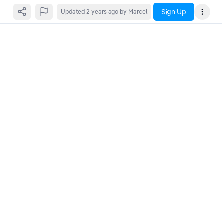
Sign Up
Updated
2 years ago
by Marcel