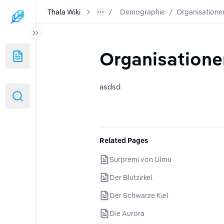
Thala Wiki
Demographie
/
Organisatione
Organisatione
asdsd
Related Pages
Surpremi von Ulmu
Der Blutzirkel
Der Schwarze Kiel
Die Aurora