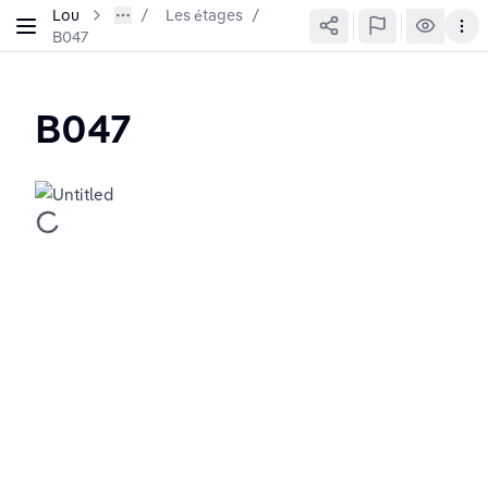
Lou
Les étages
/
B047
B047