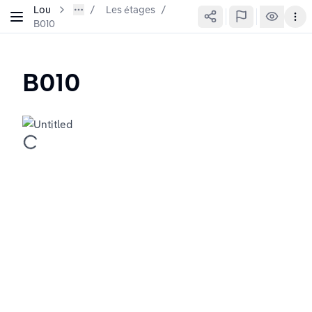
Lou
Les étages
/
B010
B010