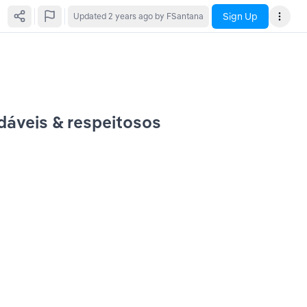
Sign Up
Updated
2 years ago
by FSantana
udáveis & respeitosos