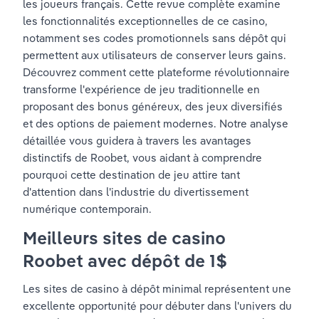
les joueurs français. Cette revue complète examine 
les fonctionnalités exceptionnelles de ce casino, 
notamment ses codes promotionnels sans dépôt qui 
permettent aux utilisateurs de conserver leurs gains. 
Découvrez comment cette plateforme révolutionnaire 
transforme l'expérience de jeu traditionnelle en 
proposant des bonus généreux, des jeux diversifiés 
et des options de paiement modernes. Notre analyse 
détaillée vous guidera à travers les avantages 
distinctifs de Roobet, vous aidant à comprendre 
pourquoi cette destination de jeu attire tant 
d'attention dans l'industrie du divertissement 
numérique contemporain.
Meilleurs sites de casino 
Roobet avec dépôt de 1$
Les sites de casino à dépôt minimal représentent une 
excellente opportunité pour débuter dans l'univers du 