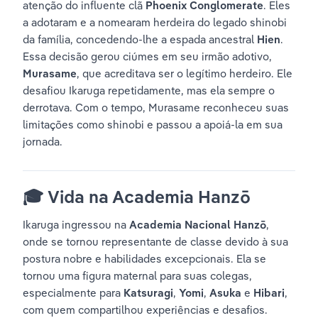
atenção do influente clã 
Phoenix Conglomerate
. Eles 
a adotaram e a nomearam herdeira do legado shinobi 
da família, concedendo-lhe a espada ancestral 
Hien
. 
Essa decisão gerou ciúmes em seu irmão adotivo, 
Murasame
, que acreditava ser o legítimo herdeiro. Ele 
desafiou Ikaruga repetidamente, mas ela sempre o 
derrotava. Com o tempo, Murasame reconheceu suas 
limitações como shinobi e passou a apoiá-la em sua 
jornada.
🎓 
Vida na Academia Hanzō
Ikaruga ingressou na 
Academia Nacional Hanzō
, 
onde se tornou representante de classe devido à sua 
postura nobre e habilidades excepcionais. Ela se 
tornou uma figura maternal para suas colegas, 
especialmente para 
Katsuragi
, 
Yomi
, 
Asuka
 e 
Hibari
, 
com quem compartilhou experiências e desafios.