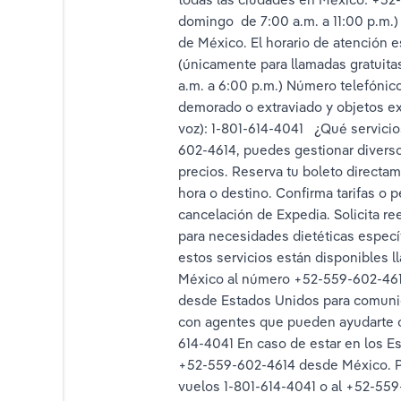
domingo  de 7:00 a.m. a 11:00 p.m.
pedia™ EE. UU.: Guía completa de EE. UU. 2025
de México. El horario de atención 
(únicamente para llamadas gratuita
ctar a Expedi𝒂® USA
a.m. a 6:00 p.m.) Número telefónic
demorado o extraviado y objetos ex
ers to Reach a Live Agent Quickly
voz): 1-801-614-4041   ¿Qué servici
602-4614, puedes gestionar diversos
tact Numbers: Complete Guide for 2025
precios. Reserva tu boleto directam
hora o destino. Confirma tarifas o 
 Phone Numbers: Full-Detailed 2025 Guide
cancelación de Expedia. Solicita re
para necesidades dietéticas especí
omeone at EXPEDI𝔸™ Through Contact Options – A Step-by-Step Gui
estos servicios están disponibles 
México al número +52-559-602-4614
mbers: The Ultimate Guide JULY 2025
desde Estados Unidos para comunica
con agentes que pueden ayudarte co
PEDIA® USA: Guía completa y detallada para 2025
614-4041 En caso de estar en los E
+52-559-602-4614 desde México. Pu
pedi𝖆® Customer® USA: Guía completa
vuelos 1-801-614-4041 o al +52-559-