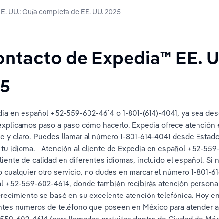
. UU.: Guía completa de EE. UU. 2025
ntacto de Expedia™ EE. U
25
ia en español +52-559-602-4614 o 1-801-(614)-4041, ya sea des
e explicamos paso a paso cómo hacerlo. Expedia ofrece atención 
ente y claro. Puedes llamar al número 1-801-614-4041 desde Esta
n tu idioma.   Atención al cliente de Expedia en español +52-559
cliente de calidad en diferentes idiomas, incluido el español. Si
 cualquier otro servicio, no dudes en marcar el número 1-801-61
al +52-559-602-4614, donde también recibirás atención persona
ecimiento se basó en su excelente atención telefónica. Hoy en 
ntes números de teléfono que poseen en México para atender al
559-602-4614 (para llamadas gratuitas dentro de Ciudad de Méxic