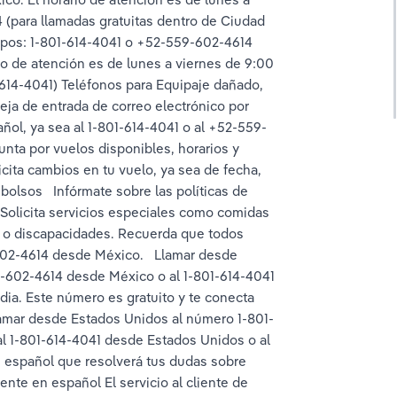
 (para llamadas gratuitas dentro de Ciudad 
rupos: 1-801-614-4041 o +52-559-602-4614 
o de atención es de lunes a viernes de 9:00 
614-4041) Teléfonos para Equipaje dañado, 
eja de entrada de correo electrónico por 
añol, ya sea al 1-801-614-4041 o al +52-559-
nta por vuelos disponibles, horarios y 
cita cambios en tu vuelo, ya sea de fecha, 
olsos   Infórmate sobre las políticas de 
  Solicita servicios especiales como comidas 
a o discapacidades. Recuerda que todos 
602-4614 desde México.   Llamar desde 
602-4614 desde México o al 1-801-614-4041 
ia. Este número es gratuito y te conecta 
lamar desde Estados Unidos al número 1-801-
al 1-801-614-4041 desde Estados Unidos o al 
español que resolverá tus dudas sobre 
nte en español El servicio al cliente de 