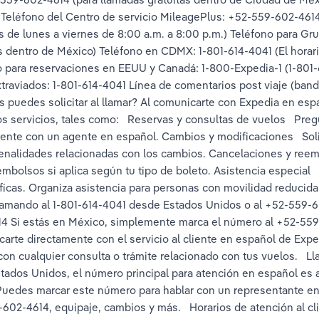
) Teléfono del Centro de servicio MileagePlus: +52-559-602-4614
es de lunes a viernes de 8:00 a.m. a 8:00 p.m.) Teléfono para G
s dentro de México) Teléfono en CDMX: 1-801-614-4041 (El horari
o para reservaciones en EEUU y Canadá: 1-800-Expedia-1 (1-801-
traviados: 1-801-614-4041 Línea de comentarios post viaje (band
os puedes solicitar al llamar? Al comunicarte con Expedia en esp
 servicios, tales como:   Reservas y consultas de vuelos   Pregu
ente con un agente en español. Cambios y modificaciones   Soli
penalidades relacionadas con los cambios. Cancelaciones y reemb
embolsos si aplica según tu tipo de boleto. Asistencia especial 
ficas. Organiza asistencia para personas con movilidad reducid
de
llamando al 1-801-614-4041 desde Estados Unidos o al +52-559-
 Si estás en México, simplemente marca el número al +52-559-
rte directamente con el servicio al cliente en español de Exped
n cualquier consulta o trámite relacionado con tus vuelos.   L
stados Unidos, el número principal para atención en español es 
edes marcar este número para hablar con un representante en 
602-4614, equipaje, cambios y más.   Horarios de atención al clie