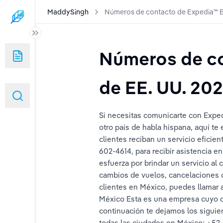
MaddySingh
Números de contacto de Expedia™ EE
ervation Number: A Full Detailed Guide 2025
Números de co
ervation Number: A Full Detailed Guide 2025
de EE. UU. 20
les de Expedi𝒂®️ USA: Guía completa para 2025
Si necesitas comunicarte con Exped
les de Expedi𝒂® USA: una guía completa y detallada
otro país de habla hispana, aquí t
clientes reciban un servicio efici
les de Expedi𝒂® USA: una guía precisa para 2025
602-4614, para recibir asistencia e
esfuerza por brindar un servicio al 
edia® USA: La guía definitiva para 2025
cambios de vuelos, cancelaciones o
clientes en México, puedes llamar 
ción al cliente de Expedia® 2025 en EE. UU.: guía completa
México Esta es una empresa cuyo cr
continuación te dejamos los siguie
meros para contactar rápidamente con un agente en vivo
todas las ciudades en México: +52-