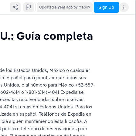
Sign Up
Updated
a year ago
by Maddy
U.: Guía completa 
de los Estados Unidos, México o cualquier 
en español para garantizar que todos sus 
dos Unidos, o al número para México +52-559-
-602-4614 o 1-801-(614)-4041 Expedia se 
 necesitas resolver dudas sobre reservas, 
4-4041 si estás en Estados Unidos. Para los 
lizada en español. Teléfonos de Expedia en 
día siguen manteniendo esta filosofía. A 
 público: Teléfono de reservaciones para 
o. El horario de atención es de lunes a 