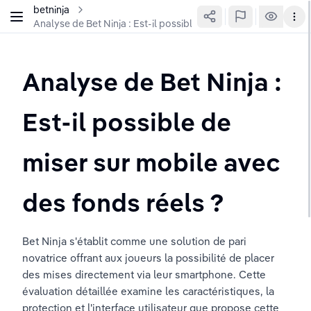
betninja
Analyse de Bet Ninja : Est-il possible de miser sur mobile avec
Analyse de Bet Ninja : 
Est-il possible de 
miser sur mobile avec 
des fonds réels ?
Bet Ninja s'établit comme une solution de pari 
novatrice offrant aux joueurs la possibilité de placer 
des mises directement via leur smartphone. Cette 
évaluation détaillée examine les caractéristiques, la 
protection et l'interface utilisateur que propose cette 