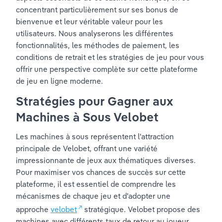
concentrant particulièrement sur ses bonus de 
bienvenue et leur véritable valeur pour les 
utilisateurs. Nous analyserons les différentes 
fonctionnalités, les méthodes de paiement, les 
conditions de retrait et les stratégies de jeu pour vous 
offrir une perspective complète sur cette plateforme 
de jeu en ligne moderne.
Stratégies pour Gagner aux 
Machines à Sous Velobet
Les machines à sous représentent l'attraction 
principale de Velobet, offrant une variété 
impressionnante de jeux aux thématiques diverses. 
Pour maximiser vos chances de succès sur cette 
plateforme, il est essentiel de comprendre les 
mécanismes de chaque jeu et d'adopter une 
approche 
velobet
 stratégique. Velobet propose des 
machines avec différents taux de retour au joueur, 