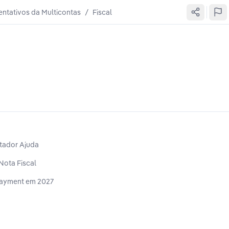
entativos da Multicontas
/
Fiscal
tador Ajuda
Nota Fiscal
t Payment em 2027