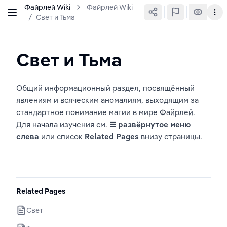
Файрлей Wiki
Файрлей Wiki
/
Свет и Тьма
Свет и Тьма
Общий информационный раздел, посвящённый 
явлениям и всяческим аномалиям, выходящим за 
стандартное понимание магии в мире Файрлей. 
Для начала изучения см. 
☰
развёрнутое меню 
слева 
или список 
Related Pages
 внизу страницы.
Related Pages
Свет