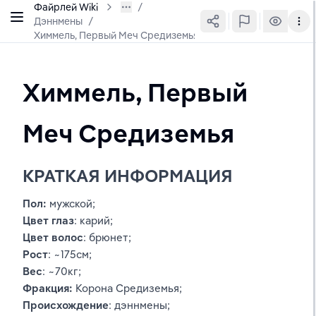
Файрлей Wiki
Дэннмены
/
Химмель, Первый Меч Средиземья
Химмель, Первый 
Меч Средиземья
КРАТКАЯ ИНФОРМАЦИЯ
Пол: 
мужской
;
Цвет глаз
: карий;
Цвет волос
: брюнет;
Рост
: ~175см;
Вес
: ~70кг;
Фракция: 
Корона Средиземья
;
Происхождение
: дэннмены;