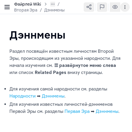
Файрлей Wiki
Вторая Эра
/
Дэннмены
Дэннмены
Раздел посвящён известным личностям Второй 
Эры, происходящим из указанной народности. Для 
начала изучения см. 
☰
развёрнутое меню слева
или список 
Related Pages
 внизу страницы. 
Для изучения самой народности см. разделы 
Народности
 ➡︎ 
Дэннмены
.
Для изучения известных личностей-дэннменов 
Первой Эры см. разделы 
Первая Эра
 ➡︎ 
Дэннмены
.