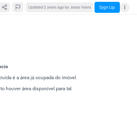
Sign Up
Updated
2 years ago
by Jonas Vieira
ocio
truída é a área já ocupada do imóvel
to houver área disponível para tal