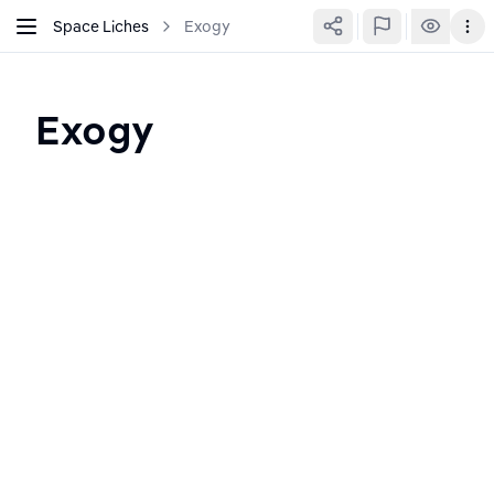
Space Liches
Exogy
Exogy